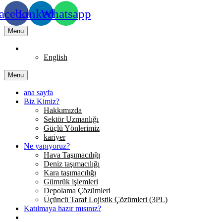
acebook
Linkedin
Whatsapp
Menu
Turkish
English
Menu
ana sayfa
Biz Kimiz?
Hakkımızda
Sektör Uzmanlığı
Güçlü Yönlerimiz
kariyer
Ne yapıyoruz?
Hava Taşımacılığı
Deniz taşımacılığı
Kara taşımacılığı
Gümrük işlemleri
Depolama Çözümleri
Üçüncü Taraf Lojistik Çözümleri (3PL)
Katılmaya hazır mısınız?
Temas etmek