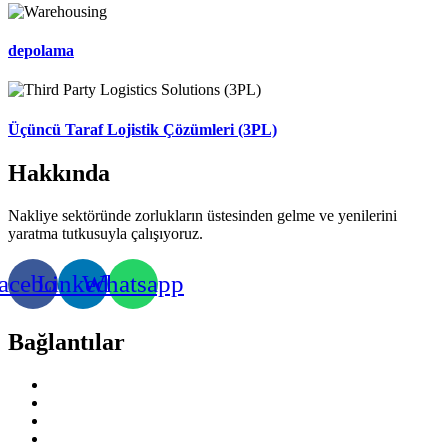
depolama
Üçüncü Taraf Lojistik Çözümleri (3PL)
Hakkında
Nakliye sektöründe zorlukların üstesinden gelme ve yenilerini
yaratma tutkusuyla çalışıyoruz.
acebook
Linkedin
Whatsapp
Bağlantılar
ana sayfa
Hakkında
kariyer
Track & Trace