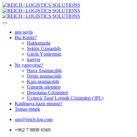
ana sayfa
Biz Kimiz?
Hakkımızda
Sektör Uzmanlığı
Güçlü Yönlerimiz
kariyer
Ne yapıyoruz?
Hava Taşımacılığı
Deniz taşımacılığı
Kara taşımacılığı
Gümrük işlemleri
Depolama Çözümleri
Üçüncü Taraf Lojistik Çözümleri (3PL)
Katılmaya hazır mısınız?
Temas etmek
ops@reich-log.com
+962 7 9898 6569